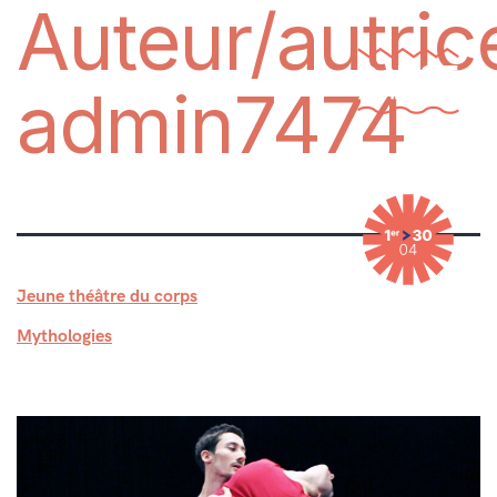
Auteur/autrice
admin7474
Jeune théâtre du corps
Mythologies