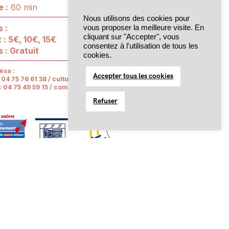
e
:
60 min
Nous utilisons des cookies pour
s :
vous proposer la meilleure visite. En
cliquant sur "Accepter", vous
t
: 5€, 10€, 15€
consentez à l'utilisation de tous les
s
: Gratuit
cookies.
résa :
Accepter tous les cookies
: 04 75 76 61 38 / culture@mairie-crest.fr
: 04 75 49 59 15 / communication@cruas.fr
Refuser