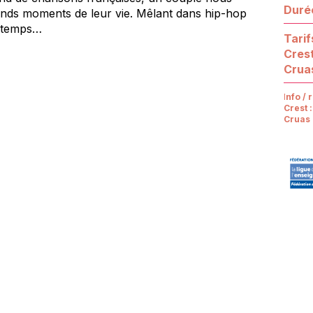
Duré
ands moments de leur vie. Mêlant dans hip-hop
le temps…
Tarif
Cres
Crua
I
nfo / 
Crest 
Cruas 