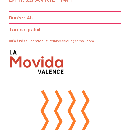
Durée :
4h
Tarifs :
gratuit
I
nfo / résa :
centreculturelhispanique@gmail.com