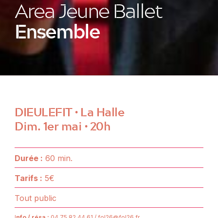
Area Jeune Ballet
Ensemble
DIEULEFIT • La Halle
Dim. 1er mai • 20h
Durée :
60 min.
Tarifs :
5€
Tout public
I
nfo / résa :
04 75 82 44 61 / fol26@fol26.fr