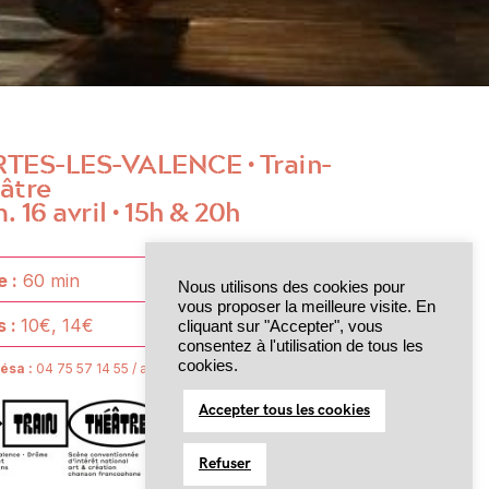
RTES-LES-VALENCE
• Train-
âtre
. 16 avril
•
15h & 20h
 :
60 min
Nous utilisons des cookies pour
vous proposer la meilleure visite. En
s :
10€, 14€
cliquant sur "Accepter", vous
consentez à l'utilisation de tous les
cookies.
résa :
04 75 57 14 55 / accueil@train-theatre.fr
Accepter tous les cookies
Refuser