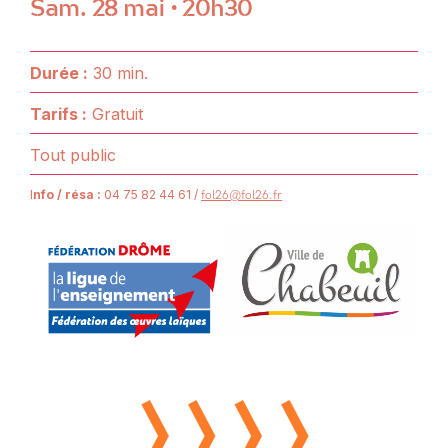
Sam. 28 mai • 20h30
Durée :
30 min.
Tarifs :
Gratuit
Tout public
I
nfo / résa :
04 75 82 44 61 /
fol26@fol26.fr