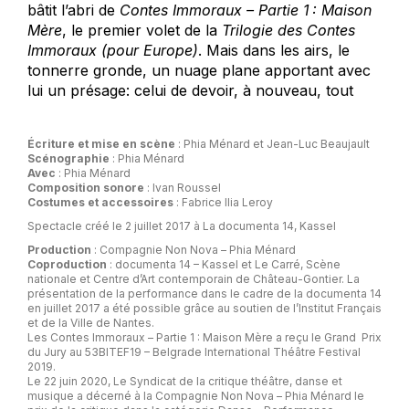
bâtit l’abri de
Contes Immoraux – Partie 1 : Maison
Mère
, le premier volet de la
Trilogie des Contes
Immoraux (pour Europe)
. Mais dans les airs, le
tonnerre gronde, un nuage plane apportant avec
lui un présage: celui de devoir, à nouveau, tout
Écriture et mise en scène
: Phia Ménard et Jean-Luc Beaujault
Scénographie
: Phia Ménard
Avec
: Phia Ménard
Composition sonore
: Ivan Roussel
Costumes et accessoires
: Fabrice Ilia Leroy
Spectacle créé le 2 juillet 2017 à La documenta 14, Kassel
Production
: Compagnie Non Nova – Phia Ménard
Coproduction
: documenta 14 – Kassel et Le Carré, Scène
nationale et Centre d’Art contemporain de Château-Gontier. La
présentation de la performance dans le cadre de la documenta 14
en juillet 2017 a été possible grâce au soutien de l’Institut Français
et de la Ville de Nantes.
Les Contes Immoraux – Partie 1 : Maison Mère a reçu le Grand Prix
du Jury au 53BITEF19 – Belgrade International Théâtre Festival
2019.
Le 22 juin 2020, Le Syndicat de la critique théâtre, danse et
musique a décerné à la Compagnie Non Nova – Phia Ménard le