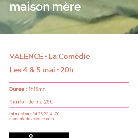
maison mère
VALENCE • La Comédie
Les 4 & 5 mai • 20h
Durée :
1h15mn
Tarifs :
de 5 à 25€
I
nfo / résa :
04 75 78 41 70
comediedevalence.com