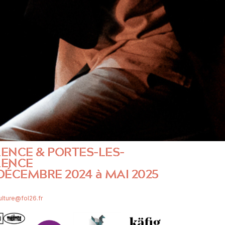
ENCE & PORTES-LES-
LENCE
DÉCEMBRE 2024 à MAI 2025
lture@fol26.fr