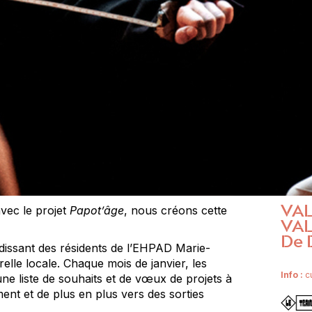
VAL
avec le projet
Papot’âge
, nous créons cette
VA
De 
ndissant des résidents de l’EHPAD Marie-
elle locale. Chaque mois de janvier, les
I
nfo :
cu
ne liste de souhaits et de vœux de projets à
ent et de plus en plus vers des sorties