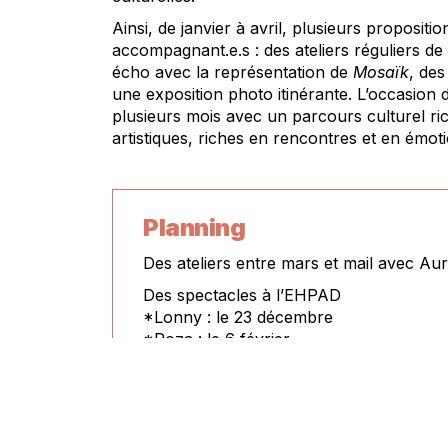
Ainsi, de janvier à avril, plusieurs propositio
accompagnant.e.s : des ateliers réguliers d
écho avec la représentation de
Mosaïk
, des
une exposition photo itinérante. L’occasion 
plusieurs mois avec un parcours culturel rich
artistiques, riches en rencontres et en émot
Planning
Des ateliers entre mars et mail avec Aur
Des spectacles à l’EHPAD
*Lonny : le 23 décembre
*Roza : le 6 février
*
: le 28 mars
Chambre
*
: le 26 mai
Colliding stories
Des spectacles au Train-Théâtre (ou au
s/l’herbasse)